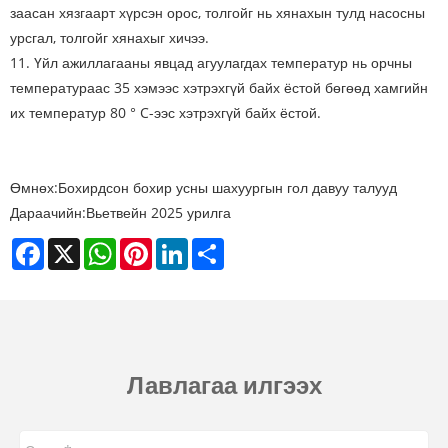
заасан хязгаарт хүрсэн орос, толгойг нь хянахын тулд насосны
урсгал, толгойг хянахыг хичээ.
11. Үйл ажиллагааны явцад агуулагдах температур нь орчны
температураас 35 хэмээс хэтрэхгүй байх ёстой бөгөөд хамгийн
их температур 80 ° C-ээс хэтрэхгүй байх ёстой.
Өмнөх:
Бохирдсон бохир усны шахуургын гол давуу талууд
Дараачийн:
Вьетвейн 2025 урилга
Facebook
X
WhatsApp
Pinterest
LinkedIn
Share
Лавлагаа илгээх