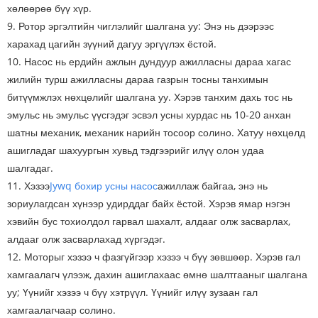
хөлөөрөө бүү хүр.
9. Ротор эргэлтийн чиглэлийг шалгана уу: Энэ нь дээрээс
харахад цагийн зүүний дагуу эргүүлэх ёстой.
10. Насос нь ердийн ажлын дундуур ажилласны дараа хагас
жилийн турш ажилласны дараа газрын тосны танхимын
битүүмжлэх нөхцөлийг шалгана уу. Хэрэв танхим дахь тос нь
эмульс нь эмульс үүсгэдэг эсвэл усны хурдас нь 10-20 анхан
шатны механик, механик нарийн тосоор солино. Хатуу нөхцөлд
ашигладаг шахуургын хувьд тэдгээрийг илүү олон удаа
шалгадаг.
11. Хэзээ
Jywq бохир усны насос
ажиллаж байгаа, энэ нь
зориулагдсан хүнээр удирддаг байх ёстой. Хэрэв ямар нэгэн
хэвийн бус тохиолдол гарвал шахалт, алдааг олж засварлах,
алдааг олж засварлахад хүргэдэг.
12. Моторыг хэзээ ч фазгүйгээр хэзээ ч бүү зөвшөөр. Хэрэв гал
хамгаалагч үлээж, дахин ашиглахаас өмнө шалтгааныг шалгана
уу; Үүнийг хэзээ ч бүү хэтрүүл. Үүнийг илүү зузаан гал
хамгаалагчаар солино.