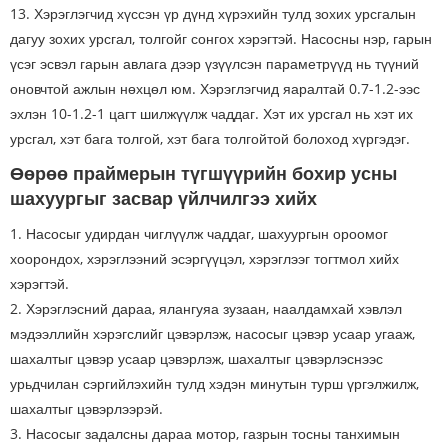
13. Хэрэглэгчид хүссэн үр дүнд хүрэхийн тулд зохих урсгалын
дагуу зохих урсгал, толгойг сонгох хэрэгтэй. Насосны нэр, гарын
үсэг эсвэл гарын авлага дээр үзүүлсэн параметрүүд нь түүний
оновчтой ажлын нөхцөл юм. Хэрэглэгчид яаралтай 0.7-1.2-ээс
эхлэн 10-1.2-1 цагт шилжүүлж чаддаг. Хэт их урсгал нь хэт их
урсгал, хэт бага толгой, хэт бага толгойтой болоход хүргэдэг.
Өөрөө праймерын түгшүүрийн бохир усны
шахуургыг засвар үйлчилгээ хийх
1. Насосыг удирдан чиглүүлж чаддаг, шахуургын ороомог
хоорондох, хэрэглээний эсэргүүцэл, хэрэглээг тогтмол хийх
хэрэгтэй.
2. Хэрэглэсний дараа, ялангуяа зузаан, наалдамхай хэвлэл
мэдээллийн хэрэгслийг цэвэрлэж, насосыг цэвэр усаар угааж,
шахалтыг цэвэр усаар цэвэрлэж, шахалтыг цэвэрлэснээс
урьдчилан сэргийлэхийн тулд хэдэн минутын турш үргэлжилж,
шахалтыг цэвэрлээрэй.
3. Насосыг задалсны дараа мотор, газрын тосны танхимын