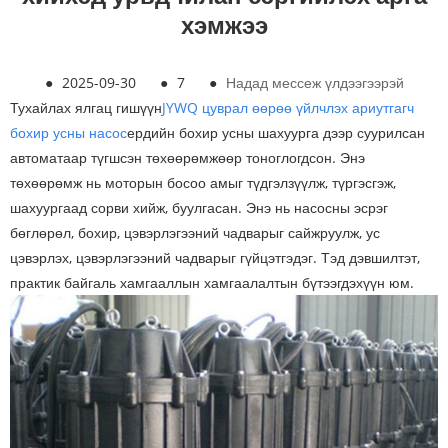
хэмжээ
●
2025-09-30
●
7
●
Надад мессеж үлдээгээрэй
Тухайлах ялгац гишүүн
JYWQ цуврал өөрөө үйлчлэх ариутгагч
бохир усны насос
ердийн бохир усны шахуурга дээр суурилсан
автоматаар түгшсэн төхөөрөмжөөр тоноглогдсон. Энэ
төхөөрөмж нь моторын босоо амыг түдгэлзүүлж, түргэсгэж,
шахуургаад сорви хийж, буулгасан. Энэ нь насосны эсрэг
бөглөрөл, бохир, цэвэрлэгээний чадварыг сайжруулж, ус
цэвэрлэх, цэвэрлэгээний чадварыг гүйцэтгэдэг. Тэд дэвшилтэт,
практик байгаль хамгааллын хамгаалалтын бүтээгдэхүүн юм.