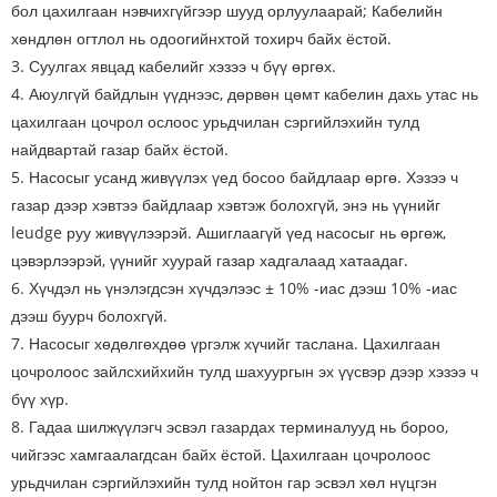
бол цахилгаан нэвчихгүйгээр шууд орлуулаарай; Кабелийн
хөндлөн огтлол нь одоогийнхтой тохирч байх ёстой.
3. Суулгах явцад кабелийг хэзээ ч бүү өргөх.
4. Аюулгүй байдлын үүднээс, дөрвөн цөмт кабелин дахь утас нь
цахилгаан цочрол ослоос урьдчилан сэргийлэхийн тулд
найдвартай газар байх ёстой.
5. Насосыг усанд живүүлэх үед босоо байдлаар өргө. Хэзээ ч
газар дээр хэвтээ байдлаар хэвтэж болохгүй, энэ нь үүнийг
leudge руу живүүлээрэй. Ашиглаагүй үед насосыг нь өргөж,
цэвэрлээрэй, үүнийг хуурай газар хадгалаад хатаадаг.
6. Хүчдэл нь үнэлэгдсэн хүчдэлээс ± 10% -иас дээш 10% -иас
дээш буурч болохгүй.
7. Насосыг хөдөлгөхдөө үргэлж хүчийг таслана. Цахилгаан
цочролоос зайлсхийхийн тулд шахуургын эх үүсвэр дээр хэзээ ч
бүү хүр.
8. Гадаа шилжүүлэгч эсвэл газардах терминалууд нь бороо,
чийгээс хамгаалагдсан байх ёстой. Цахилгаан цочролоос
урьдчилан сэргийлэхийн тулд нойтон гар эсвэл хөл нүцгэн