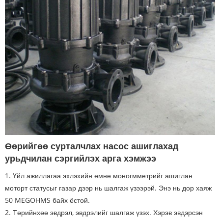
Өөрийгөө сурталчлах насос ашиглахад
урьдчилан сэргийлэх арга хэмжээ
1. Үйл ажиллагаа эхлэхийн өмнө моногмметрийг ашиглан
моторт статусыг газар дээр нь шалгаж үзээрэй. Энэ нь дор хаяж
50 MEGOHMS байх ёстой.
2. Төрийнхөө эвдрэл, эвдрэлийг шалгаж үзэх. Хэрэв эвдэрсэн