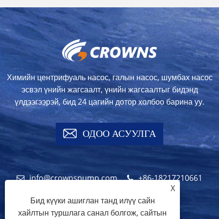
Химийн центрифуаль насос, галын насос, шумбах насос
эсвэл үнийн жагсаалт, үнийн жагсаалтыг бидэнд
үлдээгээрэй, бид 24 цагийн дотор холбоо барина уу.
ОДОО АСУУЛГА
info@crownspump.com
+86-18217210661
X
+86-18217210661
Бид күүки ашиглан танд илүү сайн
хайлтын туршлага санал болгож, сайтын