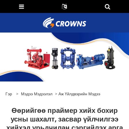
Гэр
>
Мэдээ Мэдээлэл
>
Аж Үйлдвэрийн Мэдээ
Өөрийгөө праймер хийх бохир
усны шахалт, засвар үйлчилгээ
хийхэд урьдчилан сэргийлэх арга