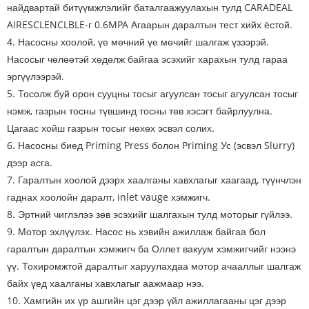
найдвартай битүүмжлэлийг баталгаажуулахын тулд CARADEAL
AIRESCLENCLBLE-г 0.6MPA Агаарын даралтын тест хийх ёстой.
4. Насосны хоолой, үе мөчний үе мөчийг шалгаж үзээрэй.
Насосыг чөлөөтэй хөдөлж байгаа эсэхийг харахын тулд гараа
эргүүлээрэй.
5. Тосолж буй орон сууцны тосыг агуулсан тосыг агуулсан тосыг
нэмж, газрын тосны түвшинд тосны төв хэсэгт байрлуулна.
Цагаас хойш газрын тосыг нөхөх эсвэл солих.
6. Насосны биед Priming Press болон Priming Ус (эсвэл Slurry)
дээр асга.
7. Гаралтын хоолой дээрх хаалганы хавхлагыг хаагаад, түүнчлэн
гаднах хоолойн даралт, inlet vauge хэмжигч.
8. Эртний чиглэлээ зөв эсэхийг шалгахын тулд моторыг гүйлээ.
9. Мотор эхлүүлэх. Насос нь хэвийн ажиллаж байгаа бол
гаралтын даралтын хэмжигч ба Оллет вакуум хэмжигчийг нээнэ
үү. Тохиромжтой даралтыг харуулахдаа мотор ачааллыг шалгаж
байх үед хаалганы хавхлагыг аажмаар нээ.
10. Хамгийн их үр ашгийн цэг дээр үйл ажиллагааны цэг дээр