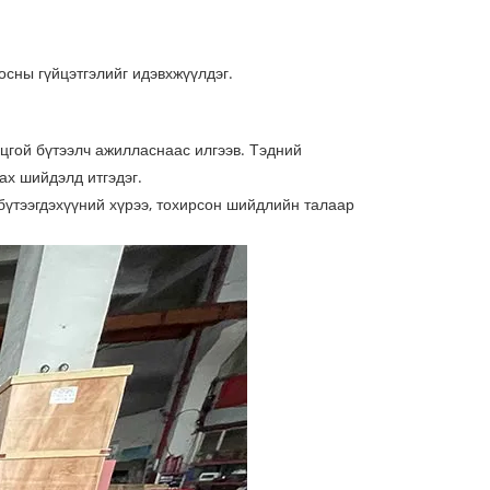
осны гүйцэтгэлийг идэвхжүүлдэг.
нцгой бүтээлч ажилласнаас илгээв. Тэдний
ах шийдэлд итгэдэг.
үтээгдэхүүний хүрээ, тохирсон шийдлийн талаар