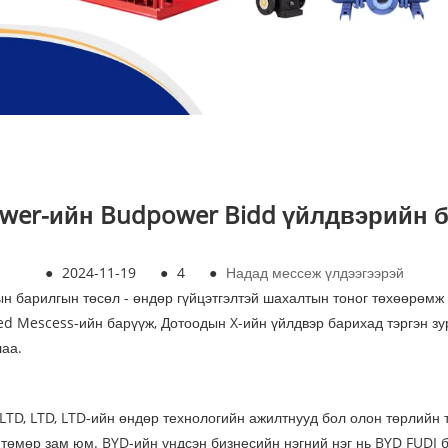
wer-ийн Budpower Bidd үйлдвэрийн 
●
2024-11-19
●
4
●
Надад мессеж үлдээгээрэй
н барилгын төсөл - өндөр гүйцэтгэлтэй шахалтын тоног төхөөрөм
ed Mescess-ийн барүүж, Дотоодын X-ийн үйлдвэр барихад тэргэн зу
лаа.
D, LTD, LTD-ийн өндөр технологийн ажилтнууд бол олон төрлийн т
м, төмөр зам юм. BYD-ийн үндсэн бизнесийн нэгний нэг нь BYD FU