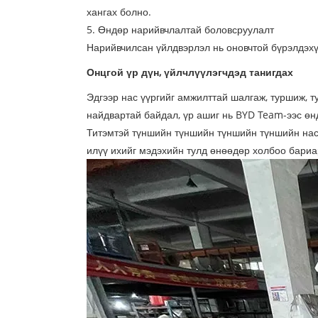
хангах болно.
5. Өндөр нарийвчлалтай боловсруулалт
Нарийвчилсан үйлдвэрлэл нь оновчтой бүрэлдэхүү
Онцгой үр дүн, үйлчлүүлэгчдэд танигдах
Эдгээр нас үүргийг амжилттай шалгаж, туршиж, т
найдвартай байдал, үр ашиг нь BYD Team-ээс өн
Титэмтэй түншийн түншийн түншийн түншийн насо
илүү ихийг мэдэхийн тулд өнөөдөр холбоо бариа