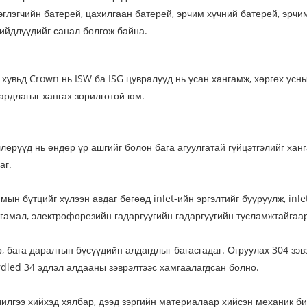
эгчийн батерей, цахилгаан батерей, эрчим хүчний батерей, эрчим
ийдлүүдийг санал болгож байна.
увьд Crown нь ISW ба ISG цувралууд нь усан хангамж, хөргөх усны
ардлагыг хангах зорилготой юм.
ерүүд нь өндөр үр ашгийг болон бага агуулгатай гүйцэтгэлийг ханг
аг.
н бүтцийг хүлээн авдаг бөгөөд inlet-ийн эргэлтийг бууруулж, inlet 
тгамал, электрофорезийн гадаргуугийн гадаргуугийн тусламжтайгаа
 бага даралтын бүсүүдийн алдагдлыг багасгадаг. Огруулах 304 зэвэ
rdled 34 эдлэл алдааны зэврэлтээс хамгаалагдсан болно.
чилгээ хийхэд хялбар, дээд зэргийн материалаар хийсэн механик б