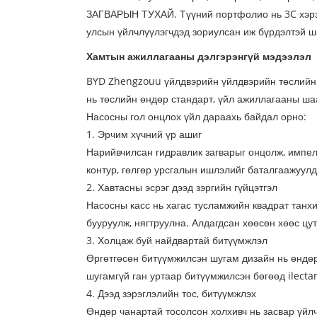
ЗАГВАРЫН ТУХАЙ. Түүний портфолио нь 3C хэрэгл
улсын үйлчлүүлэгчдэд зориулсан иж бүрдэлтэй ш
Хамтын ажиллагааны дэлгэрэнгүй мэдээлэл
BYD Zhengzouu үйлдвэрийн үйлдвэрийн төслийн х
нь төслийн өндөр стандарт, үйл ажиллагааны ша
Насосны гол онцлох үйл дараахь байдал орно:
1. Эрчим хүчний үр ашиг
Нарийвчилсан гидравлик загварыг онцолж, импелл
контур, гөлгөр урсгалын ишлэлийг баталгаажуулд
2. Хавтасны эсрэг дээд зэргийн гүйцэтгэл
Насосны касс нь хагас тусламжийн квадрат танхимы
бууруулж, нягтруулна. Алдагдсан хөөсөн хөөс цу
3. Холцаж буй найдвартай битүүмжлэл
Өргөтгөсөн битүүмжилсэн шугам дизайн нь өндөр,
шугамгүй ган уртаар битүүмжилсэн бөгөөд ilecta
4. Дээд зэрэглэлийн тос, битүүмжлэх
Өндөр чанартай тосолсон холхивч нь засвар үйл