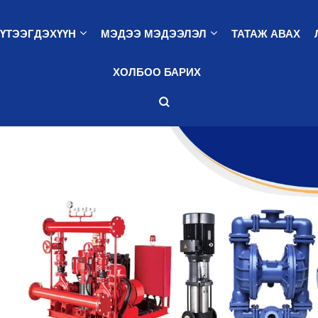
ҮТЭЭГДЭХҮҮН
МЭДЭЭ МЭДЭЭЛЭЛ
ТАТАЖ АВАХ
ХОЛБОО БАРИХ