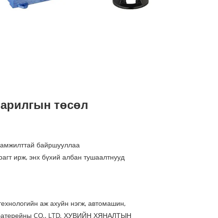
барилгын төсөл
ж амжилттай байршууллаа
рагт ирж, энх бүхий албан тушаалтнууд
ехнологийн аж ахуйн нэгж, автомашин,
DI батерейны CO., LTD. ХУВИЙН ХЯНАЛТЫН