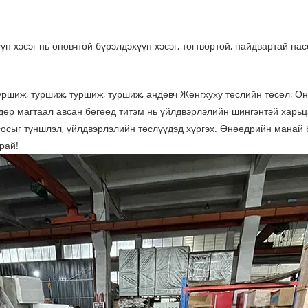
н хэсэг нь оновчтой бүрэлдэхүүн хэсэг, тогтвортой, найдвартай нас
уршиж, туршиж, туршиж, туршиж, андөвч Женгхуху төслийн төсөл, О
дөр магтаал авсан бөгөөд титэм нь үйлдвэрлэлийн шингэнтэй харьц
сыг түншлэл, үйлдвэрлэлийн төслүүдэд хүргэх. Өнөөдрийн манай б
рай!