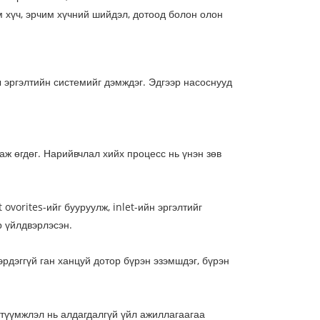
 хүч, эрчим хүчний шийдэл, дотоод болон олон
 эргэлтийн системийг дэмждэг. Эдгээр насоснууд
аж өгдөг. Нарийвчлал хийх процесс нь үнэн зөв
ovorites-ийг бууруулж, inlet-ийн эргэлтийг
р үйлдвэрлэсэн.
рдэггүй ган ханцуй дотор бүрэн эзэмшдэг, бүрэн
итүүмжлэл нь алдагдалгүй үйл ажиллагаагаа