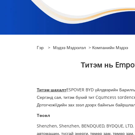
Гэр
>
Мэдээ Мэдээлэл
>
Компанийн Мэдээ
Титэм нь Empo
Титэм шахалт
ESPOVER BYD үйлдвэрийн Барилгы
Сергэнд сая, титэм бүхий тит Cqumcess sordenc
Дотогчожїїдийн зах зээл дээрх байнгын байршла
Төсөл
Shenzhen, Shenzhen, BENDQUED, BYDQUE, LTD, LT
автомашин, тусгай энерги, төмөр зам, төмөр за