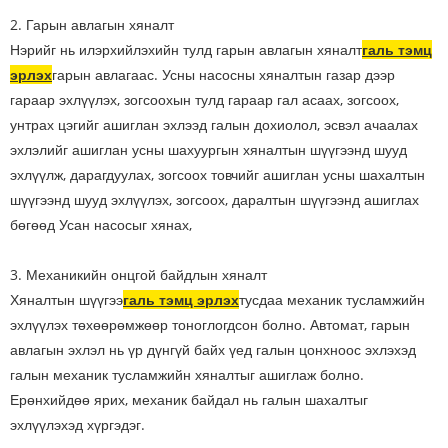
2. Гарын авлагын хяналт
Нэрийг нь илэрхийлэхийн тулд гарын авлагын хяналт
галь тэмц
эрлэх
гарын авлагаас. Усны насосны хяналтын газар дээр
гараар эхлүүлэх, зогсоохын тулд гараар гал асаах, зогсоох,
унтрах цэгийг ашиглан эхлээд галын дохиолол, эсвэл ачаалах
эхлэлийг ашиглан усны шахуургын хяналтын шүүгээнд шууд
эхлүүлж, дарагдуулах, зогсоох товчийг ашиглан усны шахалтын
шүүгээнд шууд эхлүүлэх, зогсоох, даралтын шүүгээнд ашиглах
бөгөөд Усан насосыг хянах,
3. Механикийн онцгой байдлын хяналт
Хяналтын шүүгээ
галь тэмц эрлэх
тусдаа механик тусламжийн
эхлүүлэх төхөөрөмжөөр тоноглогдсон болно. Автомат, гарын
авлагын эхлэл нь үр дүнгүй байх үед галын цонхноос эхлэхэд
галын механик тусламжийн хяналтыг ашиглаж болно.
Ерөнхийдөө ярих, механик байдал нь галын шахалтыг
эхлүүлэхэд хүргэдэг.