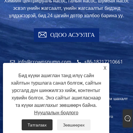
Химийн центрифуаль насос, галын насос, шумбах насос
эсвэл үнийн жагсаалт, үнийн жагсаалтыг бидэнд
үлдээгээрэй, бид 24 цагийн дотор холбоо барина уу.
ОДОО АСУУЛГА
info@crownspump.com
+86-18217210661
X
+86-18217210661
Бид күүки ашиглан танд илүү сайн
хайлтын туршлага санал болгож, сайтын
урсгалд дүн шинжилгээ хийж, контентыг
хувийн болгох. Энэ сайтыг ашигласнаар
Зохиогчийн эрх © 2024 оны 2024 Шанхай хотын титэм шахалт
та күүки ашиглахыг зөвшөөрч байна.
үйлдвэрлэдэг Co., LTD. Бүх эрх хамгаалагдсан.
Нууцлалын бодлого
Links
Sitemap
RSS
XML
Нууцлалын бодлого
Татгалзах
Зөвшөөрөх