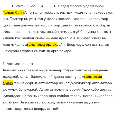
●
2025-03-22
●
5
●
Надад мессеж үлдээгээрэй
Галын банн
Усны гал унтраах систем дэх чухал тоног төхөөрөмж
юм. Тэдгээр нь усыг гал унтраах хоолойн хоолойн хоолойгоор
цахилгаан дамжуулах хоолойгоор хангах төхөөрөмж юм. Хэрэв
галын насос нь галын үед хэвийн ажиллахгүй бол усны хангамж
хэвийн бус байвал хянах нь маш чухал юм, тиймээс хянах нь
маш чухал юм
галь тэмц эрлэх
сайн. Доор үзүүлсэн шиг галын
шахуургын гурван хяналтын арга байдаг.
1. Автомат хяналт
Автомат хяналт гэдэг нь дизайнаар тодорхойлсон харилцааны
тодорхойлолтыг биелүүлсний дараа гэсэн үг юм
галь тэмц
эрлэх
гар шахуургыг автоматаар ажиллуулахгүйгээр автоматаар
эхлүүлэх боломжтой. Автомат эхлэл нь ерөнхийдөө хоёр аргаар
хуваагддаг, нөгөө нь хоорондоо холбоо тасарч, нөгөө нь холбоос
эхлэл юм. Автоматаар эхлэхэд галын хяналтын шүүгээийг
автоматаар хянах шаардлагатай.