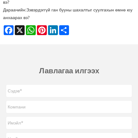
вэ?
Дараачийн:
Зэвэрдэггүй ган бууны шахалтыг суулгахын өмнө юу
анхаарах вэ?
Facebook
X
WhatsApp
Pinterest
LinkedIn
Share
Лавлагаа илгээх