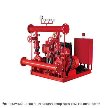
Өмнөх:
гүний насос ашиглахдаа ямар арга хэмжээ авах ёстой