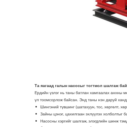
Та яагаад галын насосыг тогтмол шалгаж бай
Ердийн үзлэг нь таны батлан ​​хамгаалах анхны 
үл тоомсорлож байсан. Энд таны нэн даруй ханда
Шингэний түвшинг (шатахуун, тос, хөргөлт, хө
Зайны цэнэг, цахилгаан эхлүүлэх холболтыг б
Насосны хэргийг шалгаж, элэгдлийн шинж тэм