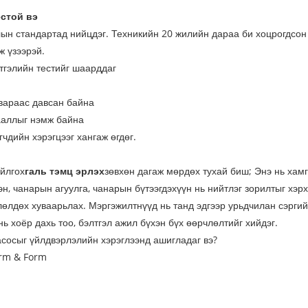
стой вэ
ын стандартад нийцдэг. Техникийн 20 жилийн дараа би хоцрогдсон 
ж үзээрэй.
этгэлийн тестийг шаарддаг
вараас давсан байна
ааллыг нэмж байна
чдийн хэрэгцээг хангаж өгдөг.
ойлгох
галь тэмц эрлэх
зөвхөн дагаж мөрдөх тухай биш; Энэ нь хамг
н, чанарын агуулга, чанарын бүтээгдэхүүн нь нийтлэг зорилтыг хэр
лөлдөх хуваарьлах. Мэргэжилтнүүд нь танд эдгээр урьдчилан сэргий
ь хоёр дахь тоо, бэлтгэл ажил бүхэн бүх өөрчлөлтийг хийдэг.
асосыг үйлдвэрлэлийн хэрэглээнд ашигладаг вэ?
orm & Form