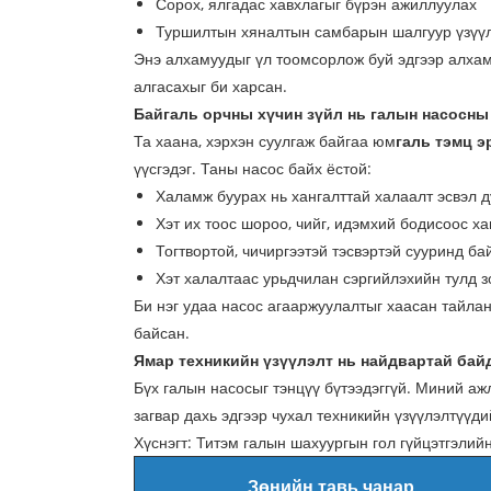
Сорох, ялгадас хавхлагыг бүрэн ажиллуулах
Туршилтын хяналтын самбарын шалгуур үзүүл
Энэ алхамуудыг үл тоомсорлож буй эдгээр алхам
алгасахыг би харсан.
Байгаль орчны хүчин зүйл нь галын насосны
Та хаана, хэрхэн суулгаж байгаа юм
галь тэмц э
үүсгэдэг. Таны насос байх ёстой:
Халамж буурах нь хангалттай халаалт эсвэл 
Хэт их тоос шороо, чийг, идэмхий бодисоос х
Тогтвортой, чичиргээтэй тэсвэртэй сууринд б
Хэт халалтаас урьдчилан сэргийлэхийн тулд 
Би нэг удаа насос агааржуулалтыг хаасан тайла
байсан.
Ямар техникийн үзүүлэлт нь найдвартай бай
Бүх галын насосыг тэнцүү бүтээдэггүй. Миний а
загвар дахь эдгээр чухал техникийн үзүүлэлтүүди
Хүснэгт: Титэм галын шахуургын гол гүйцэтгэлий
Зөнийн тавь чанар