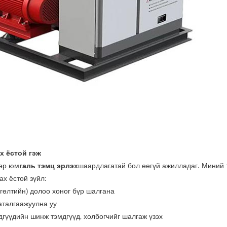
х ёстой гэж
мөр юм
галь тэмц эрлэх
шаардлагатай бол өөгүй ажилладаг. Миний 
х ёстой зүйл:
ргөлтийн) долоо хоног бүр шалгана
аталгаажуулна уу
дгүүдийн шинж тэмдгүүд, холбогчийг шалгаж үзэх