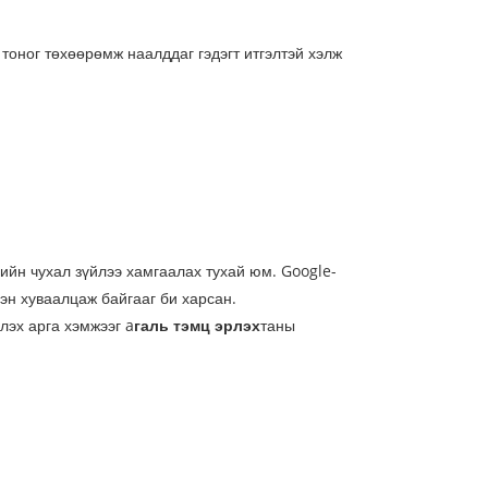
тоног төхөөрөмж наалддаг гэдэгт итгэлтэй хэлж
ийн чухал зүйлээ хамгаалах тухай юм. Google-
хэн хуваалцаж байгааг би харсан.
лэх арга хэмжээг a
галь тэмц эрлэх
таны