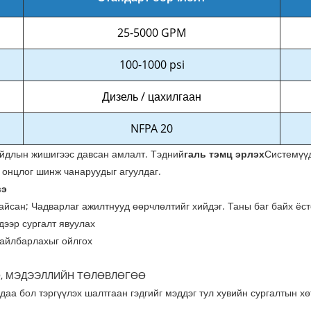
25-5000 GPM
100-1000 psi
Дизель / цахилгаан
NFPA 20
айдлын жишигээс давсан амлалт. Тэдний
галь тэмц эрлэх
Системүүд
 онцлог шинж чанаруудыг агуулдаг.
вэ
йсан; Чадварлаг ажилтнууд өөрчлөлтийг хийдэг. Таны баг байх ёст
дээр сургалт явуулах
тайлбарлахыг ойлгох
, МЭДЭЭЛЛИЙН ТӨЛӨВЛӨГӨӨ
алдаа бол тэргүүлэх шалтгаан гэдгийг мэддэг тул хувийн сургалтын 