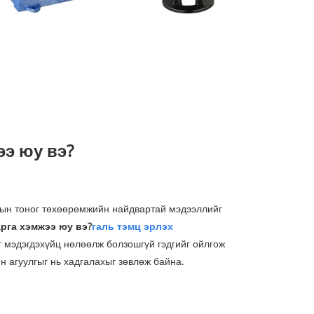
ээ юу вэ?
лын тоног төхөөрөмжийн найдвартай мэдээллийг
рга хэмжээ юу вэ?
галь тэмц эрлэх
г мэдэгдэхүйц нөлөөлж болзошгүй гэдгийг ойлгож
 агуулгыг нь хадгалахыг зөвлөж байна.