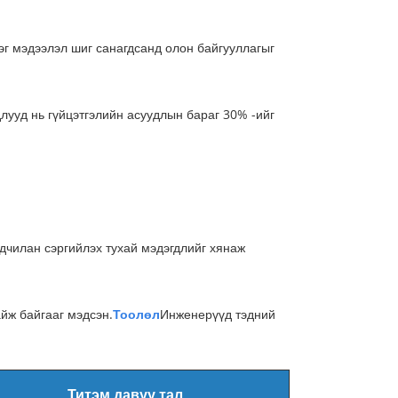
эг мэдээлэл шиг санагдсанд олон байгууллагыг
лууд нь гүйцэтгэлийн асуудлын бараг 30% -ийг
дчилан сэргийлэх тухай мэдэгдлийг хянаж
йж байгааг мэдсэн.
Тоолөл
Инженерүүд тэдний
Титэм давуу тал