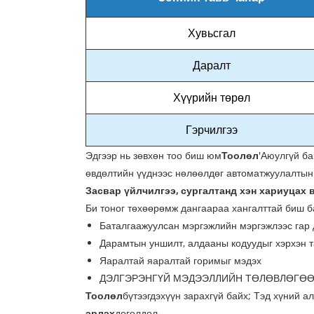
Хувьсгал
Даралт
Хүүрийн төрөл
Гэрчилгээ
Эдгээр нь зөвхөн тоо биш юм
Тоолөл
'Аюулгүй б
өвдөлтийн үүднээс нөлөөлдөг автоматжуулалтын
Засвар үйлчилгээ, сургалтанд хэн хариуцах 
Би тоног төхөөрөмж дангаараа хангалттай биш ба
Баталгаажуулсан мэргэжлийн мэргэжлээс гар 
Дарамтын уншилт, алдааны кодуудыг хэрхэн 
Яаралтай яаралтай горимыг мэдэх
ДЭЛГЭРЭНГҮЙ МЭДЭЭЛЛИЙН ТӨЛӨВЛӨГӨӨ
Тоолөл
бүтээгдэхүүн зарахгүй байх; Тэд хүний ​​
эрлэх
доголдол.