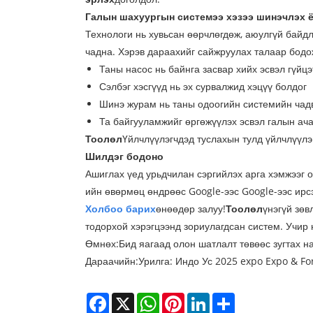
Галын шахуургын системээ хэзээ шинэчлэх ё
Технологи нь хувьсан өөрчлөгдөж, аюулгүй байдл
чадна. Хэрэв дараахийг сайжруулах талаар бодо
Таны насос нь байнга засвар хийх эсвэл гүйц
Сэлбэг хэсгүүд нь эх сурвалжид хэцүү болдог
Шинэ журам нь таны одоогийн системийн чад
Та байгууламжийг өргөжүүлэх эсвэл галын ач
Тоолөл
Үйлчлүүлэгчдэд туслахын тулд үйлчлүүлэг
Шилдэг бодоно
Ашиглах үед урьдчилан сэргийлэх арга хэмжээг 
ийн өвөрмөц өндрөөс Google-ээс Google-ээс ирсэ
Холбоо барих
өнөөдөр залуу!
Тоолөл
үнэгүй зөв
тодорхой хэрэгцээнд зориулагдсан систем. Учир н
Өмнөх:
Бид яагаад олон шатлалт төвөөс зугтах н
Дараачийн:
Урилга: Индо Ус 2025 expo Expo & F
Facebook
X
WhatsApp
Pinterest
LinkedIn
Share