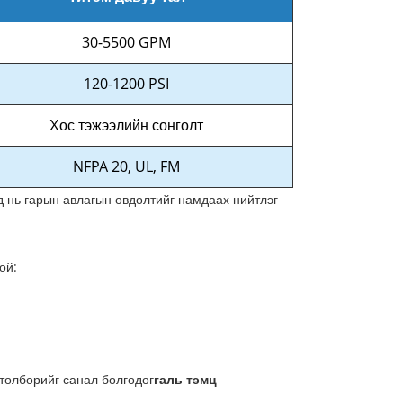
30-5500 GPM
120-1200 PSI
Хос тэжээлийн сонголт
NFPA 20, UL, FM
 нь гарын авлагын өвдөлтийг намдаах нийтлэг
ой:
хөтөлбөрийг санал болгодог
галь тэмц