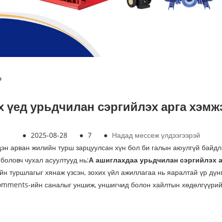
э
х үед урьдчилан сэргийлэх арга хэмж
●
2025-08-28
●
7
●
Надад мессеж үлдээгээрэй
дэн арван жилийн турш зарцуулсан хүн бол би галын аюулгүй байд
боловч чухал асуултууд нь:
А ашиглахдаа урьдчилан сэргийлэх а
йн туршлагыг хянаж үзсэн, зохих үйл ажиллагаа нь яаралтай үр дүн
omments-ийн саналыг уншиж, уншигчид болон хайлтын хөдөлгүүрийн