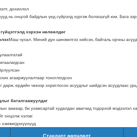
элт, дохиолол
ууд нь онцгой байдлын үед сүйрэлд хүргэж болзошгүй юм. Бага зэр
 гүйцэтгэлд хэрхэн нөлөөлдөг
рлэх
Маш чухал. Миний дүн шинжилгээ хийсэн, байгаль орчны асууд
дулаалгатай
амгаалагдсан
айрлуулсан
зохих агааржуулалтаар тоноглогдсон
нг дарж, ердийн чекээр хориглосон асуудлыг шийдсэн асуудлаас урь
длыг баталгаажуулдаг
жлын замаар, би ухамсартай худалдан авагчид тодорхой мэдээлэл ха
йг онцолж хэлэв:
н хэмжигдэхүүнүүд
Стандарт өөрчлөлт