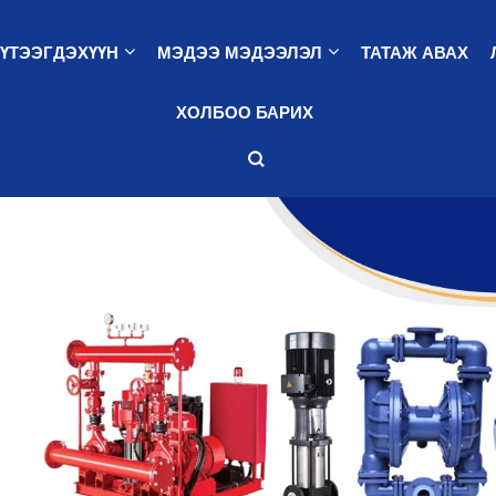
ҮТЭЭГДЭХҮҮН
МЭДЭЭ МЭДЭЭЛЭЛ
ТАТАЖ АВАХ
ХОЛБОО БАРИХ