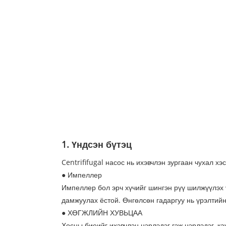
1. Үндсэн бүтэц
Centrififugal насос нь ихэвчлэн зургаан чухал х
● Импеллер
Импеллер бол эрч хүчийг шингэн рүү шилжүүлэх ү
дамжуулах ёстой. Өнгөлсөн гадаргуу нь үрэлтийн
● ХӨГЖЛИЙН ХУВЬЦАА
Хосны биеийг ихэвчлэн нэрлэдэг гэж нэрлэдэг, ка