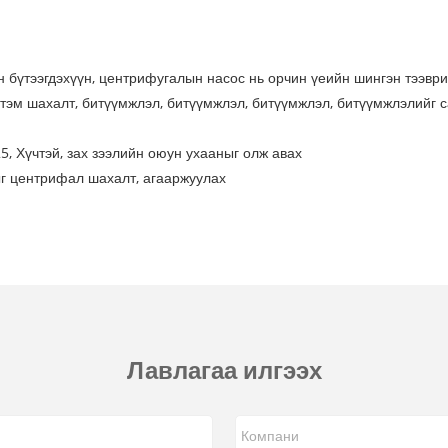
 бүтээгдэхүүн, центрифугалын насос нь орчин үеийн шингэн тээвр
итэм шахалт, битүүмжлэл, битүүмжлэл, битүүмжлэл, битүүмжлэлийг са
, Хүчтэй, зах зээлийн оюун ухааныг олж авах
ыг центрифал шахалт, агааржуулах
Лавлагаа илгээх