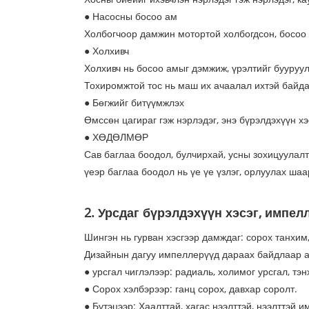
● Насосны босоо ам
Холбогчоор дамжин мотортой холбогдсон, босоо
● Холхивч
Холхивч нь босоо амыг дэмжиж, үрэлтийг бууруулд
Тохиромжтой тос нь маш их ачаалал ихтэй байдаг
● Бөгжийг битүүмжлэх
Өмссөн цагираг гэж нэрлэдэг, энэ бүрэлдэхүүн х
● ХӨДӨЛМӨР
Сав баглаа боодол, булчирхай, усны зохицуулалт
үеэр баглаа боодол нь үе үе үзлэг, орлуулах ша
2. Урсдаг бүрэлдэхүүн хэсэг, импе
Шингэн нь гурван хэсгээр дамждаг: сорох танхим,
Дизайнын дагуу импеллерүүд дараах байдлаар а
● урсгал чиглэлээр: радиаль, холимог урсгал, тэн
● Сорох хэлбэрээр: ганц сорох, давхар соролт.
● Бүтэцээр: Хаалттай, хагас нээлттэй, нээлттэй 