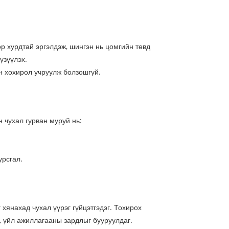
өр хурдтай эргэлдэж, шингэн нь цомгийн төвд
үзүүлэх.
н хохирол учруулж болзошгүй.
н чухал гурван муруй нь:
урсгал.
 хянахад чухал үүрэг гүйцэтгэдэг. Тохирох
, үйл ажиллагааны зардлыг бууруулдаг.