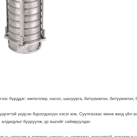
эсгээс бүрддэг: импеллер, насос, шахуурга, битүүмжлэх, битүүмжлэх,
үрэгтэй үндсэн бүрэлдэхүүн хэсэг юм. Суулгахаас өмнө жигд үйл аж
 алдагдлыг бууруулж, үр ашгийг сайжруулдаг.
уя нь угсралтыг дэмжиж, шингэн нь удирддаг, даралттай, дарамтыг 