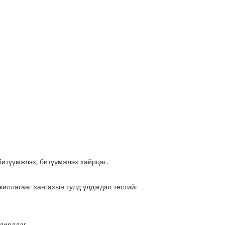
 битүүмжлэх, битүүмжлэх хайрцаг.
иллагааг хангахын тулд үлдэгдэл тестийг
удирддаг.