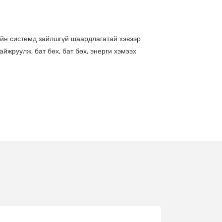
ийн системд зайлшгүй шаардлагатай хэвээр
йжруулж, бат бөх, бат бөх, энерги хэмээх