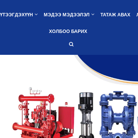
ҮТЭЭГДЭХҮҮН
МЭДЭЭ МЭДЭЭЛЭЛ
ТАТАЖ АВАХ
ХОЛБОО БАРИХ