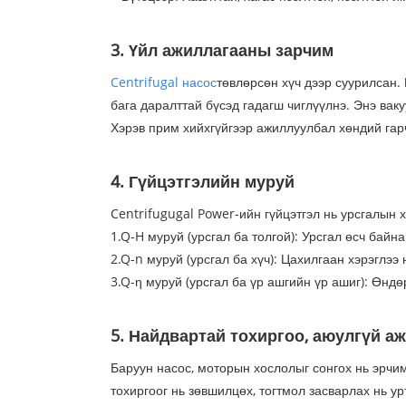
3. Үйл ажиллагааны зарчим
Centrifugal насос
төвлөрсөн хүч дээр суурилсан.
бага даралттай бүсэд гадагш чиглүүлнэ. Энэ ваку
Хэрэв прим хийхгүйгээр ажиллуулбал хөндий гарч
4. Гүйцэтгэлийн муруй
Centrifugugal Power-ийн гүйцэтгэл нь урсгалын х
1.Q-H муруй (урсгал ба толгой): Урсгал өсч байна.
2.Q-n муруй (урсгал ба хүч): Цахилгаан хэрэглээ 
3.Q-η муруй (урсгал ба үр ашгийн үр ашиг): Өндө
5. Найдвартай тохиргоо, аюулгүй а
Баруун насос, моторын хослолыг сонгох нь эрчим 
тохиргоог нь зөвшилцөх, тогтмол засварлах нь у