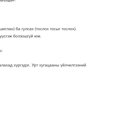
иглан) ба гулсах (тослох тосыг тослох).
 үүсгэж болзошгүй юм.
г.
алахад хүргэдэг. Урт хугацааны үйлчилгээний