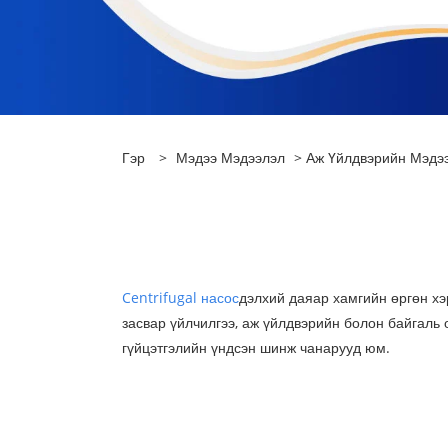
Гэр
>
Мэдээ Мэдээлэл
>
Аж Үйлдвэрийн Мэдэ
Centrifugal насос
дэлхий даяар хамгийн өргөн хэр
засвар үйлчилгээ, аж үйлдвэрийн болон байгаль 
гүйцэтгэлийн үндсэн шинж чанарууд юм.