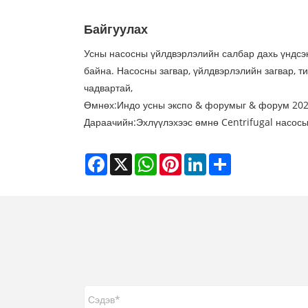
Байгуулах
Усны насосны үйлдвэрлэлийн салбар дахь үндсэн
байна. Насосны загвар, үйлдвэрлэлийн загвар, т
чадвартай,
Өмнөх:
Индо усны экспо & форумыг & форум 2025
Дараачийн:
Эхлүүлэхээс өмнө Centrifugal насос
Facebook
X
WhatsApp
Pinterest
LinkedIn
Share