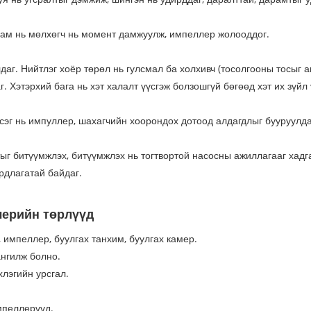
 ам нь мөлхөгч нь момент дамжуулж, импеллер жолооддог.
аг. Нийтлэг хоёр төрөл нь гулсмал ба холхивч (тосолгооны тосыг аш
. Хэтэрхий бага нь хэт халалт үүсгэж болзошгүй бөгөөд хэт их зүйл
эсэг нь импуллер, шахагчийн хоорондох дотоод алдагдлыг бууруулда
ыг битүүмжлэх, битүүмжлэх нь тогтвортой насосны ажиллагааг хадг
ардлагатай байдаг.
ллерийн төрлүүд
 импеллер, буулгах танхим, буулгах камер.
нгилж болно.
хлэгийн урсгал.
импеллерүүд.