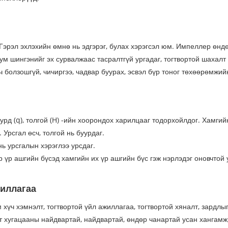
 Гэрэл эхлэхийн өмнө нь эдгэрэг, булах хэрэгсэл юм. Импеллер өнд
ум шингэнийг эх сурвалжаас тасралтгүй ургадаг, тогтвортой шахалт 
 болзошгүй, чичиргээ, чадвар буурах, эсвэл бүр тоног төхөөрөмжий
урд (q), толгой (H) -ийн хоорондох харилцааг тодорхойлдог. Хамгий
 Урсгал өсч, толгой нь буурдаг.
нь урсгалын хэрэглээ урсдаг.
р үр ашгийн бүсэд хамгийн их үр ашгийн бүс гэж нэрлэдэг оновчтой 
жиллагаа
хүч хэмнэлт, тогтвортой үйл ажиллагаа, тогтвортой хяналт, зардлыг
рт хугацааны найдвартай, найдвартай, өндөр чанартай усан хангамж