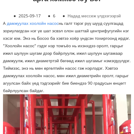
●
2025-09-17
●
6
●
Надад мессеж үлдээгээрэй
A
дамжуулах хоолойн насос
нь галт тэрэг рүү шууд суулгацад
зориулагдсан нэг үе шат эсвэл олон шаттай центрифугугийн нэг
хэсэг юм. Энэ нь Босоо ба хэвтээ хоёр үндсэн тохиргоонд ирдэг.
"Хоолойн насос" гэдэг нэр томъёо нь ихэнхдээ оролт, гарцыг
ижил шулуун шугам дээр байрлуулж, ижил шулуун шугамаар
дамжуулж, ижил диаметртэй бөгөөд ижил шугамыг нэмэгдүүлдэг.
Тиймээс, энэ нь мөн өргөлтийн насос гэж нэрлэдэг. Хэвтээ
дамжуулах хоолойн насос, мөн ижил диаметрийн оролт, гарцыг
агуулсан байх үед тэдгээрийг бие биендээ 90 градусын өнцөгт
байрлуулсан байдаг.