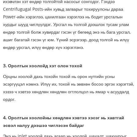
ихэвчлэн хэт өндөр толгойтой насосыг сонгодог. Гэхдээ
Centrifugugal Posts-ийн хувьд загварыг тохируулсны дараа
Power-ийн хэрэглээ, цахилгаан хэрэглээ нь бодит урсгалын
хурдыг шууд чиглүүлдэг. Урсгал нь толгой дээшлэх тусам улам
өндөр толгой болж хувирдаг гэсэн үг бөгөөд энэ нь бага урсгал,
ашиг багатай гэсэн үг юм. Үүний эсрэгээр, доод толгой нь илүү
өндөр урсгал, илүү өндөр хүч хэрэглэнэ.
3. Оролтын хоолойд хэт олон тохой
Орцны хоолой дахь тохойн тохой нь орон нутгийн усны
эсэргүүцэл нэмнэ. Илүү их, тохой нь зөвхөн босоо эргэх хэрэгтэй,
хэзээ ч хэвтээ хөндлөн хөндлөн огтлолцол нь ямар ч асуудалд
ордог.
4. Оролтын хоолойны хөндлөн хэвтээ хэсэг нь хавтгай
эсвэл налуу дээшээ чиглэсэн байдаг
Энэ нь inlet хоолой дахь агаар нь хоолой, шахалт, шахуургыг