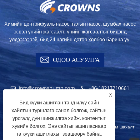
Химийн центрифуаль насос, галын насос, шумбах насос
эсвэл үнийн жагсаалт, үнийн жагсаалтыг бидэнд
үлдээгээрэй, бид 24 цагийн дотор холбоо барина уу.
ОДОО АСУУЛГА
info@crownspump.com
+86-18217210661
X
+86-18217210661
Бид күүки ашиглан танд илүү сайн
хайлтын туршлага санал болгож, сайтын
урсгалд дүн шинжилгээ хийж, контентыг
хувийн болгох. Энэ сайтыг ашигласнаар
Зохиогчийн эрх © 2024 оны 2024 Шанхай хотын титэм шахалт
та күүки ашиглахыг зөвшөөрч байна.
үйлдвэрлэдэг Co., LTD. Бүх эрх хамгаалагдсан.