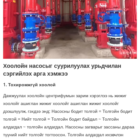
Хоолойн насосыг суурилуулах урьдчилан
сэргийлэх арга хэмжээ
1. Тохиромжгүй хоолой
Дамжуулах хоолойн центрифумын зарим хэрэглээ нь жижиг
хоолойг ашиглан жижиг хоолойг ашиглан жижиг хоолойг
дээшлүүлж, гэхдээ энд: Насосны бодит толгой = Толгойн бодит
толгой = Нийт толгой = Толгойн бодит байдал ~ Толгойн
алдагдал ~ толгойн алдагдал. Насосны загварыг зассаны дараа
түүний нийт толгойг тогтоосон. Толгойн алдагдал ихэвчлэн