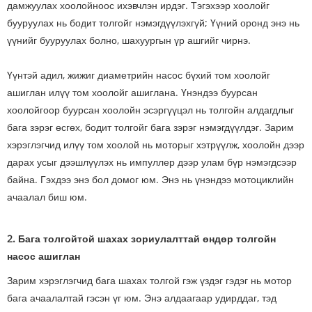
дамжуулах хоолойноос ихэвчлэн ирдэг. Тэгэхээр хоолойг
бууруулах нь бодит толгойг нэмэгдүүлэхгүй; Үүний оронд энэ нь
үүнийг бууруулах болно, шахуургын үр ашгийг чирнэ.
Үүнтэй адил, жижиг диаметрийн насос бүхий том хоолойг
ашиглан илүү том хоолойг ашиглана. Үнэндээ буурсан
хоолойгоор буурсан хоолойн эсэргүүцэл нь толгойн алдагдлыг
бага зэрэг өсгөх, бодит толгойг бага зэрэг нэмэгдүүлдэг. Зарим
хэрэглэгчид илүү том хоолой нь моторыг хэтрүүлж, хоолойн дээр
дарах усыг дээшлүүлэх нь импуллер дээр улам бүр нэмэгдсээр
байна. Гэхдээ энэ бол домог юм. Энэ нь үнэндээ мотоциклийн
ачаалал биш юм.
2. Бага толгойтой шахах зориулалттай өндөр толгойн
насос ашиглан
Зарим хэрэглэгчид бага шахах толгой гэж үздэг гэдэг нь мотор
бага ачаалалтай гэсэн үг юм. Энэ алдаагаар удирддаг, тэд