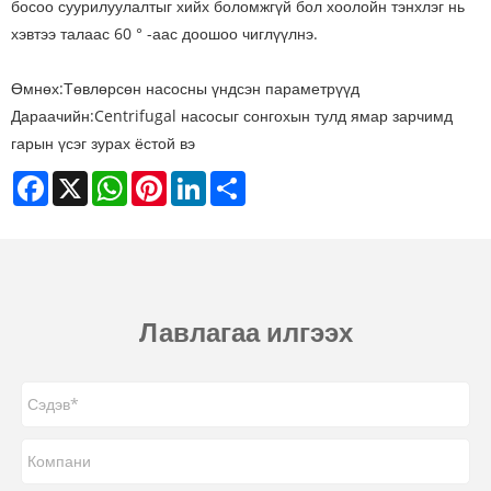
босоо суурилуулалтыг хийх боломжгүй бол хоолойн тэнхлэг нь
хэвтээ талаас 60 ° -аас доошоо чиглүүлнэ.
Өмнөх:
Төвлөрсөн насосны үндсэн параметрүүд
Дараачийн:
Centrifugal насосыг сонгохын тулд ямар зарчимд
гарын үсэг зурах ёстой вэ
Facebook
X
WhatsApp
Pinterest
LinkedIn
Share
Лавлагаа илгээх