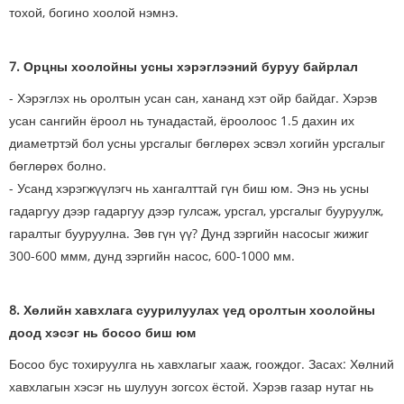
тохой, богино хоолой нэмнэ.
7. Орцны хоолойны усны хэрэглээний буруу байрлал
- Хэрэглэх нь оролтын усан сан, хананд хэт ойр байдаг. Хэрэв
усан сангийн ёроол нь тунадастай, ёроолоос 1.5 дахин их
диаметртэй бол усны урсгалыг бөглөрөх эсвэл хогийн урсгалыг
бөглөрөх болно.
- Усанд хэрэгжүүлэгч нь хангалттай гүн биш юм. Энэ нь усны
гадаргуу дээр гадаргуу дээр гулсаж, урсгал, урсгалыг бууруулж,
гаралтыг бууруулна. Зөв гүн үү? Дунд зэргийн насосыг жижиг
300-600 ммм, дунд зэргийн насос, 600-1000 мм.
8. Хөлийн хавхлага суурилуулах үед оролтын хоолойны
доод хэсэг нь босоо биш юм
Босоо бус тохируулга нь хавхлагыг хааж, гоождог. Засах: Хөлний
хавхлагын хэсэг нь шулуун зогсох ёстой. Хэрэв газар нутаг нь