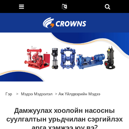
Гэр
>
Мэдээ Мэдээлэл
>
Аж Үйлдвэрийн Мэдээ
Дамжуулах хоолойн насосны
суулгалтын урьдчилан сэргийлэх
арга хэмжээ юу вэ?