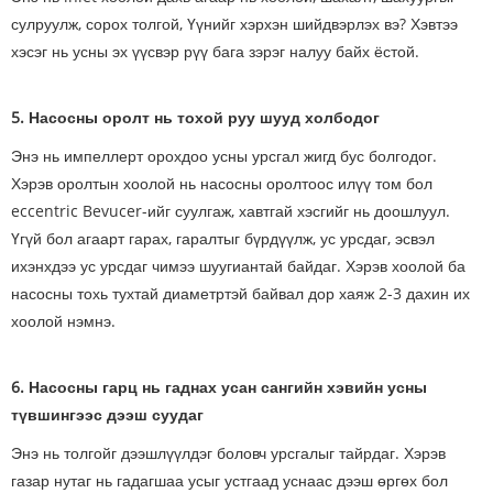
сулруулж, сорох толгой, Үүнийг хэрхэн шийдвэрлэх вэ? Хэвтээ
хэсэг нь усны эх үүсвэр рүү бага зэрэг налуу байх ёстой.
5. Насосны оролт нь тохой руу шууд холбодог
Энэ нь импеллерт орохдоо усны урсгал жигд бус болгодог.
Хэрэв оролтын хоолой нь насосны оролтоос илүү том бол
eccentric Bevucer-ийг суулгаж, хавтгай хэсгийг нь доошлуул.
Үгүй бол агаарт гарах, гаралтыг бүрдүүлж, ус урсдаг, эсвэл
ихэнхдээ ус урсдаг чимээ шуугиантай байдаг. Хэрэв хоолой ба
насосны тохь тухтай диаметртэй байвал дор хаяж 2-3 дахин их
хоолой нэмнэ.
6. Насосны гарц нь гаднах усан сангийн хэвийн усны
түвшингээс дээш суудаг
Энэ нь толгойг дээшлүүлдэг боловч урсгалыг тайрдаг. Хэрэв
газар нутаг нь гадагшаа усыг устгаад уснаас дээш өргөх бол