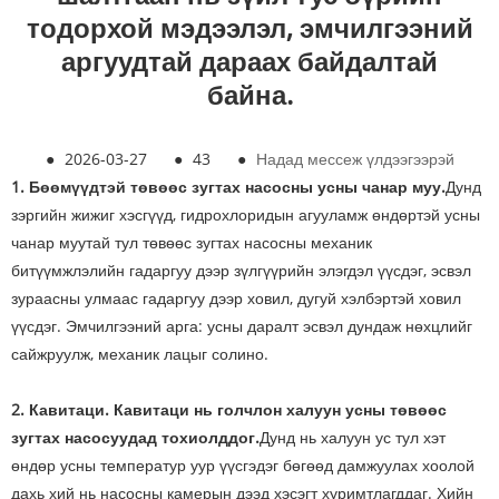
тодорхой мэдээлэл, эмчилгээний
аргуудтай дараах байдалтай
байна.
●
2026-03-27
●
43
●
Надад мессеж үлдээгээрэй
1.
Бөөмүүдтэй төвөөс зугтах насосны усны чанар муу.
Дунд
зэргийн жижиг хэсгүүд, гидрохлоридын агууламж өндөртэй усны
чанар муутай тул төвөөс зугтах насосны механик
битүүмжлэлийн гадаргуу дээр зүлгүүрийн элэгдэл үүсдэг, эсвэл
зураасны улмаас гадаргуу дээр ховил, дугуй хэлбэртэй ховил
үүсдэг. Эмчилгээний арга: усны даралт эсвэл дундаж нөхцлийг
сайжруулж, механик лацыг солино.
2. Кавитаци. Кавитаци нь голчлон халуун усны төвөөс
зугтах насосуудад тохиолддог.
Дунд нь халуун ус тул хэт
өндөр усны температур уур үүсгэдэг бөгөөд дамжуулах хоолой
дахь хий нь насосны камерын дээд хэсэгт хуримтлагддаг. Хийн