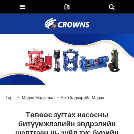
Гэр
>
Мэдээ Мэдээлэл
>
Аж Үйлдвэрийн Мэдээ
Төвөөс зугтах насосны
битүүмжлэлийн эвдрэлийн
шалтгаан нь зүйл тус бүрийн