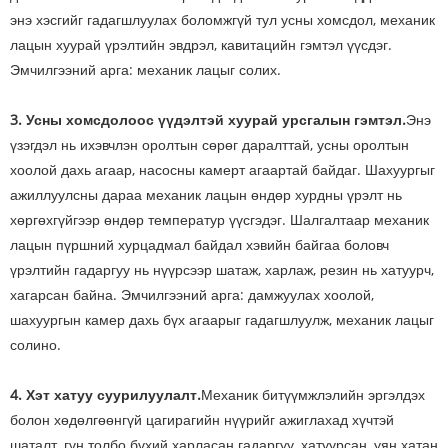
энэ хэсгийг гадагшлуулах боломжгүй тул усны хомсдол, механик
лацын хуурай үрэлтийн эвдрэл, кавитацийн гэмтэл үүсдэг.
Эмчилгээний арга: механик лацыг солих.
3. Усны хомсдолоос үүдэлтэй хуурай урсгалын гэмтэл.
Энэ
үзэгдэл нь ихэвчлэн оролтын сөрөг даралттай, усны оролтын
хоолой дахь агаар, насосны камерт агаартай байдаг. Шахуургыг
ажиллуулсны дараа механик лацын өндөр хурдны үрэлт нь
хөргөхгүйгээр өндөр температур үүсгэдэг. Шалгалтаар механик
лацын пүршний хурцадмал байдал хэвийн байгаа боловч
үрэлтийн гадаргуу нь нүүрсээр шатаж, харлаж, резин нь хатуурч,
хагарсан байна. Эмчилгээний арга: дамжуулах хоолой,
шахуургын камер дахь бүх агаарыг гадагшлуулж, механик лацыг
солино.
4. Хэт хатуу суурилуулалт.
Механик битүүмжлэлийн эргэлдэх
болон хөдөлгөөнгүй цагирагийн нүүрийг ажиглахад хүчтэй
шаталт, гүн толбо бүхий харласан гадаргуу, хатуурсан, уян хатан