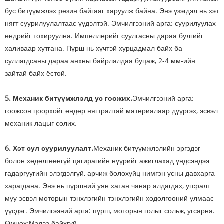
бус битүүмжлэх резин байгааг харуулж байна. Энэ үзэгдэл нь хэт
нягт суурилуулалтаас үүдэлтэй. Эмчилгээний арга: суурилуулах
өндрийг тохируулна. Импеллерийг суулгасны дараа булгийг
халиваар хутгана. Пүрш нь хүчтэй хурцадмал байх ба
суллагдсаны дараа анхны байрлалдаа буцаж, 2-4 мм-ийн
зайтай байх ёстой.
5. Механик битүүмжлэлд ус гоожих.
Эмчилгээний арга:
гоожсон цоорхойг өндөр нягтралтай материалаар дүүргэх, эсвэл
механик лацыг солих.
6. Хэт сул суурилуулалт.
Механик битүүмжлэлийн эргэдэг
болон хөдөлгөөнгүй цагирагийн нүүрийг ажиглахад үндсэндээ
гадаргуугийн элэгдэлгүй, арчиж болохуйц нимгэн усны давхарга
харагдана. Энэ нь пүршний уян хатан чанар алдагдах, угсралт
муу эсвэл моторын тэнхлэгийн тэнхлэгийн хөдөлгөөний улмаас
үүсдэг. Эмчилгээний арга: пүрш, моторын голыг сольж, угсарна.
Өмнөх:
Мэдээ байхгүй