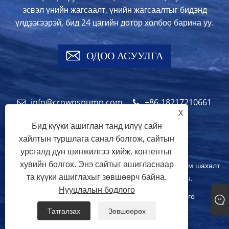
эсвэл үнийн жагсаалт, үнийн жагсаалтыг бидэнд
үлдээгээрэй, бид 24 цагийн дотор холбоо барина уу.
ОДОО АСУУЛГА
info@crownspump.com
+86-18217210661
X
+86-18217210661
Бид күүки ашиглан танд илүү сайн
хайлтын туршлага санал болгож, сайтын
урсгалд дүн шинжилгээ хийж, контентыг
хувийн болгох. Энэ сайтыг ашигласнаар
Зохиогчийн эрх © 2024 оны 2024 Шанхай хотын титэм шахалт
та күүки ашиглахыг зөвшөөрч байна.
үйлдвэрлэдэг Co., LTD. Бүх эрх хамгаалагдсан.
Нууцлалын бодлого
Links
Sitemap
RSS
XML
Нууцлалын бодлого
Татгалзах
Зөвшөөрөх