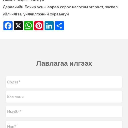
Дараачийн:
Бохир усны өөрөө сорох насосны угсралт, засвар
үйлчилгээ, үйлчилгээний хураангуй
Facebook
X
WhatsApp
Pinterest
LinkedIn
Share
Лавлагаа илгээх