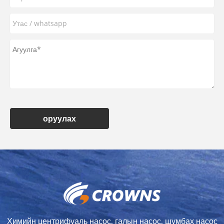
оруулах
Химийн центрифуаль насос, галын насос, шумбах насос