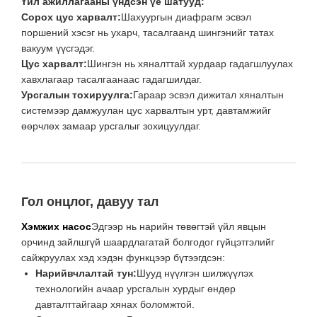
Үйл ажиллагааны үндсэн үе шатууд:
Сорох цус харвалт:
Шахуургын диафрагм эсвэл
поршений хэсэг нь ухарч, тасалгаанд шингэнийг татах
вакуум үүсгэдэг.
Цус харвалт:
Шингэн нь хяналттай хурдаар гадагшлуулах
хавхлагаар тасалгаанаас гадагшилдаг.
Урсгалын тохируулга:
Гараар эсвэл дижитал хяналтын
системээр дамжуулан цус харвалтын урт, давтамжийг
өөрчлөх замаар урсгалыг зохицуулдаг.
Гол онцлог, давуу тал
Хэмжих насос
Эдгээр нь нарийн төвөгтэй үйл явцын
орчинд зайлшгүй шаардлагатай болгодог гүйцэтгэлийг
сайжруулах хэд хэдэн функцээр бүтээгдсэн:
Нарийвчлалтай тун:
Шууд нүүлгэн шилжүүлэх
технологийн ачаар урсгалын хурдыг өндөр
давталттайгаар хянах боломжтой.