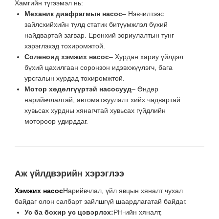
Хамгийн түгээмэл нь:
Механик диафрагмын насос
– Нэвчилтээс
зайлсхийхийн тулд статик битүүмжлэл бүхий
найдвартай загвар. Ерөнхий зориулалтын тунг
хэрэглэхэд тохиромжтой.
Соленоид хэмжих насос
– Хурдан хариу үйлдэл
бүхий цахилгаан соронзон идэвхжүүлэгч, бага
урсгалын хурдад тохиромжтой.
Мотор хөдөлгүүртэй насосууд
– Өндөр
нарийвчлалтай, автоматжуулалт хийх чадвартай
хувьсах хурдны хянагчтай хувьсах гүйдлийн
мотороор удирддаг.
Аж үйлдвэрийн хэрэглээ
Хэмжих насос
Нарийвчлал, үйл явцын хяналт чухал
байдаг олон салбарт зайлшгүй шаардлагатай байдаг.
Ус ба бохир ус цэвэрлэх:
РН-ийн хяналт,