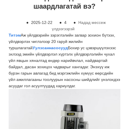
шаардлагатай вэ?
●
2025-12-22
●
4
●
Надад мессеж
үлдээгээрэй
Титэм
Аж үйлдвэрийн зэрэглэлийн загвар зохион бүтээх,
үйлдвэрлэх чиглэлээр 20 гаруй жилийн
туршлагатай
Уулзсан
насосууд
Бохир ус цэвэршүүлэхээс
эхлээд эмийн үйлдвэрлэл хүртэлх үйлдвэрлэлийн чухал
үйл явцын хяналтад өндөр нарийвчлал, найдвартай
байдал, дасан зохицох чадварыг хангадаг. Энэхүү иж
бүрэн гарын авлагад бид мэргэжлийн хүмүүс өөрсдийн
үйл ажиллагааны тоолуурын насосны шийдлийг үнэлэхдээ
асуудаг гол асуултуудад хариулдаг.