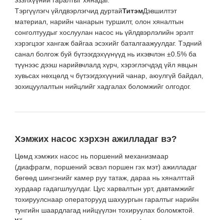
эзэлхүүний гаралтыг хянадаг.
Тэргүүлэгч үйлдвэрлэгчид дуртай
Титэм
Дэвшилтэт
материал, нарийн чанарын туршилт, олон хяналтын
сонголтуудыг хослуулан насос нь үйлдвэрлэлийн эрэлт
хэрэгцээг хангаж байгаа эсэхийг баталгаажуулдаг. Тэдний
санал болгож буй бүтээгдэхүүнүүд нь ихэвчлэн ±0.5% ба
түүнээс дээш нарийвчлалд хүрч, хэрэглэгчдэд үйл явцын
хувьсах нөхцөлд ч бүтээгдэхүүний чанар, аюулгүй байдал,
зохицуулалтын нийцлийг хадгалах боломжийг олгодог.
Хэмжих насос хэрхэн ажилладаг вэ?
Цөмд хэмжих насос нь поршений механизмаар
(диафрагм, поршений эсвэл поршен гэх мэт) ажилладаг
бөгөөд шингэнийг камер руу татаж, дараа нь хяналттай
хурдаар гадагшлуулдаг. Цус харвалтын урт, давтамжийг
тохируулснаар операторууд шахуургын гаралтыг нарийн
тунгийн шаардлагад нийцүүлэн тохируулах боломжтой.