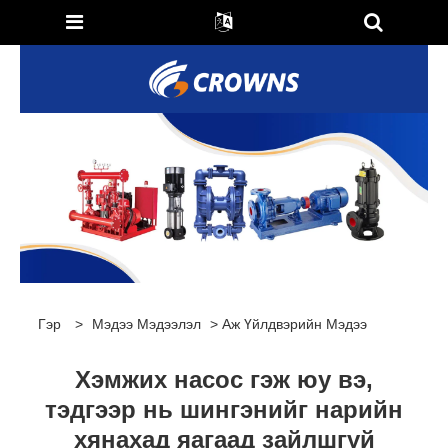
Гэр
>
Мэдээ Мэдээлэл
>
Аж Үйлдвэрийн Мэдээ
Хэмжих насос гэж юу вэ,
тэдгээр нь шингэнийг нарийн
хянахад яагаад зайлшгүй