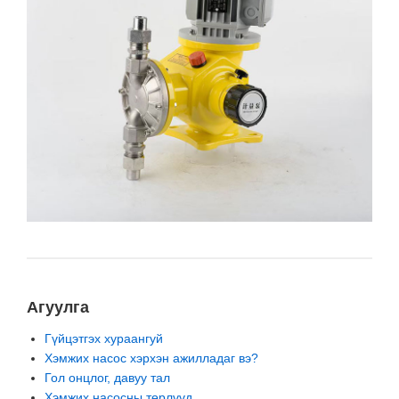
Агуулга
Гүйцэтгэх хураангуй
Хэмжих насос хэрхэн ажилладаг вэ?
Гол онцлог, давуу тал
Хэмжих насосны төрлүүд