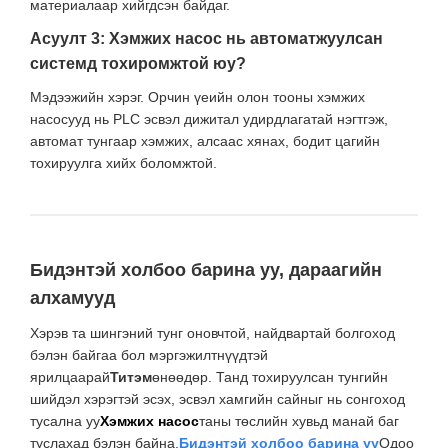
материалаар хийгдсэн байдаг.
Асуулт 3: Хэмжих насос нь автоматжуулсан
системд тохиромжтой юу?
Мэдээжийн хэрэг. Орчин үеийн олон тооны хэмжих
насосууд нь PLC эсвэл дижитал удирдлагатай нэгтгэж,
автомат тунгаар хэмжих, алсаас хянах, бодит цагийн
тохируулга хийх боломжтой.
Бидэнтэй холбоо барина уу, дараагийн
алхамууд
Хэрэв та шингэний тунг оновчтой, найдвартай болгоход
бэлэн байгаа бол мэргэжилтнүүдтэй
ярилцаарай
Титэм
өнөөдөр. Танд тохируулсан тунгийн
шийдэл хэрэгтэй эсэх, эсвэл хамгийн сайныг нь сонгоход
тусална уу
Хэмжих насос
таны төслийн хувьд манай баг
туслахад бэлэн байна.
Бидэнтэй холбоо барина уу
Одоо