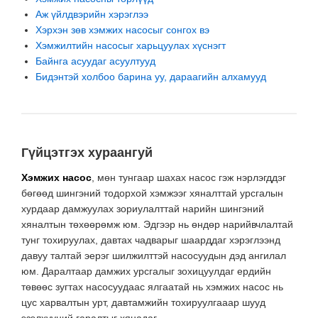
Аж үйлдвэрийн хэрэглээ
Хэрхэн зөв хэмжих насосыг сонгох вэ
Хэмжилтийн насосыг харьцуулах хүснэгт
Байнга асуудаг асуултууд
Бидэнтэй холбоо барина уу, дараагийн алхамууд
Гүйцэтгэх хураангуй
Хэмжих насос
, мөн тунгаар шахах насос гэж нэрлэгддэг
бөгөөд шингэний тодорхой хэмжээг хяналттай урсгалын
хурдаар дамжуулах зориулалттай нарийн шингэний
хяналтын төхөөрөмж юм. Эдгээр нь өндөр нарийвчлалтай
тунг тохируулах, давтах чадварыг шаарддаг хэрэглээнд
давуу талтай эерэг шилжилттэй насосуудын дэд ангилал
юм. Даралтаар дамжих урсгалыг зохицуулдаг ердийн
төвөөс зугтах насосуудаас ялгаатай нь хэмжих насос нь
цус харвалтын урт, давтамжийн тохируулгааар шууд