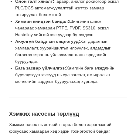
Олон талт хяналт:
Гараар, аналог дохиогоор эсвэл
PLC/DCS автоматжуулалттай нэгтгэх замаар
тохируулах боломжтой.
Химийн нийцтэй байдал:
Шингэний шинж
чанараас хамааран PTFE, PVDF, SS316, эсвэл
Hastelloy чийгтэй хэсгүүдээр бүтээгдсэн.
Аюулгүй байдлын онцлогууд:
Хэт даралтын
хамгаалалт, хуурайшилтыг илрүүлэх, алдагдлыг
багасгах зэрэг нь үйл ажиллагааны эрсдэлийг
бууруулдаг.
Бага засвар үйлчилгээ:
Хамгийн бага элэгдлийн
бүрэлдэхүүн хэсгүүд нь сул зогсолт, амьдралын
мөчлөгийн зардлыг бууруулахад хүргэдэг.
Хэмжих насосны төрлүүд
Хэмжих насос нь хөтчийн төрөл болон хэрэглээний
фокусаас хамааран хэд хэдэн тохиргоотой байдаг.