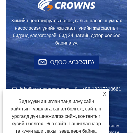
Химийн центрифуаль насос, галын насос, шумбах
насос эсвэл үнийн жагсаалт, үнийн жагсаалтыг
бидэнд үлдээгээрэй, бид 24 цагийн дотор холбоо
барина уу.
ОДОО АСУУЛГА
info@crownspump.com
+86-18217210661
X
+86-18217210661
Бид күүки ашиглан танд илүү сайн
хайлтын туршлага санал болгож, сайтын
урсгалд дүн шинжилгээ хийж, контентыг
хувийн болгох. Энэ сайтыг ашигласнаар
Зохиогчийн эрх © 2024 оны 2024 Шанхай хотын титэм
та күүки ашиглахыг зөвшөөрч байна.
шахалт үйлдвэрлэдэг Co., LTD. Бүх эрх хамгаалагдсан.