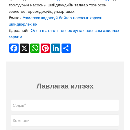
тоолуурын насосны шийдлүүдийн талаар тохирсон
зөвлөгөө, өрсөлдөхүйц үнээр авах.
Өмнөх:
Ажиллаж чадахгүй байгаа насосыг хэрхэн
шийдвэрлэх вэ
Дараачийн:
Олон шатлалт төвөөс зугтах насосны ажиллах
зарчим
Facebook
X
WhatsApp
Pinterest
LinkedIn
Share
Лавлагаа илгээх