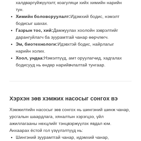
халдваргүйжүүлэлт, коагуляци хийх химийн нарийн
тун.
Химийн боловсруулалт:
Идэмхий бодис, нэмэлт
бодисыг шахах.
Газрын тос, хий:
Дамжуулах хоолойн зэврэлтийг
дарангуйлагч ба зуурамтгай чанар өөрчлөгч.
Эм, биотехнологи:
Идэвхтэй бодис, найрлагыг
нарийн холих.
Хоол, ундаа:
Нэмэлтүүд, амт оруулагчид, хадгалах
бодисууд нь өндөр нарийвчлалтай тунгаар.
Хэрхэн зөв хэмжих насосыг сонгох вэ
Хэмжилтийн насосыг зөв сонгох нь шингэний шинж чанар,
урсгалын шаардлага, хяналтын хэрэгцээ, үйл
ажиллагааны нөхцлийг тэнцвэржүүлэх явдал юм.
Анхаарах ёстой гол үзүүлэлтүүд нь:
Шингэний зуурамтгай чанар, идэмхий чанар,