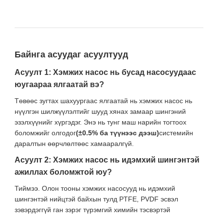
Байнга асуудаг асуултууд
Асуулт 1: Хэмжих насос нь бусад насосуудаас
юугаараа ялгаатай вэ?
Төвөөс зугтах шахуургаас ялгаатай нь хэмжих насос нь
нүүлгэн шилжүүлэлтийг шууд хянах замаар шингэний
эзэлхүүнийг хүргэдэг. Энэ нь тунг маш нарийн тогтоох
боломжийг олгодог
(±0.5% ба түүнээс дээш)
системийн
даралтын өөрчлөлтөөс хамааралгүй.
Асуулт 2: Хэмжих насос нь идэмхий шингэнтэй
ажиллах боломжтой юу?
Тиймээ. Олон тооны хэмжих насосууд нь идэмхий
шингэнтэй нийцтэй байхын тулд PTFE, PVDF эсвэл
зэвэрдэггүй ган зэрэг түрэмгий химийн тэсвэртэй