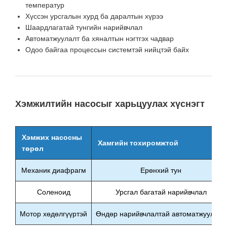
температур
Хүссэн урсгалын хурд ба даралтын хүрээ
Шаардлагатай тунгийн нарийвчлал
Автоматжуулалт ба хяналтын нэгтгэх чадвар
Одоо байгаа процессын системтэй нийцтэй байх
Хэмжилтийн насосыг харьцуулах хүснэгт
Хэмжих насосны
Хамгийн тохиромжтой
төрөл
Механик диафрагм
Ерөнхий тун
Соленоид
Урсгал багатай нарийвчлал
Мотор хөдөлгүүртэй
Өндөр нарийвчлалтай автоматжуулсан