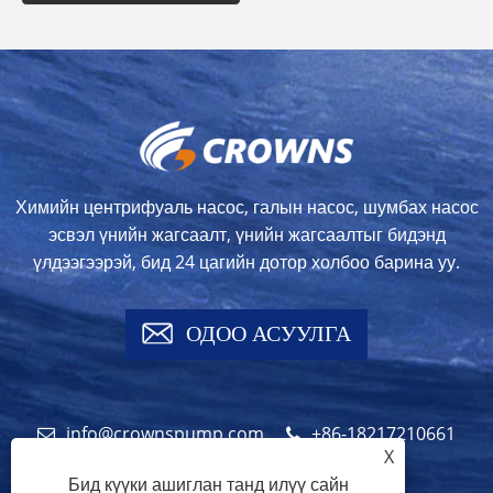
Химийн центрифуаль насос, галын насос, шумбах насос
эсвэл үнийн жагсаалт, үнийн жагсаалтыг бидэнд
үлдээгээрэй, бид 24 цагийн дотор холбоо барина уу.
ОДОО АСУУЛГА
info@crownspump.com
+86-18217210661
X
+86-18217210661
Бид күүки ашиглан танд илүү сайн