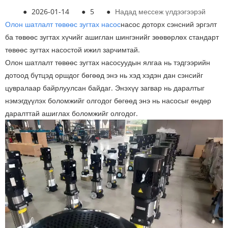
●
2026-01-14
●
5
●
Надад мессеж үлдээгээрэй
Олон шатлалт төвөөс зугтах насос
насос доторх сэнсний эргэлт
ба төвөөс зугтах хүчийг ашиглан шингэнийг зөөвөрлөх стандарт
төвөөс зугтах насостой ижил зарчимтай.
Олон шатлалт төвөөс зугтах насосуудын ялгаа нь тэдгээрийн
дотоод бүтцэд оршдог бөгөөд энэ нь хэд хэдэн дан сэнсийг
цувралаар байрлуулсан байдаг. Энэхүү загвар нь даралтыг
нэмэгдүүлэх боломжийг олгодог бөгөөд энэ нь насосыг өндөр
даралттай ашиглах боломжийг олгодог.