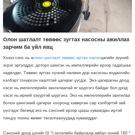
Олон шатлалт төвөөс зугтах насосны ажиллах
зарчим ба үйл явц
Хэзээ сэнс нь а
олон шатлалт төвөөс зугтах насос
цагийн зүүний
эсрэг эргэлддэг, доторх шингэн нь импеллерийн ирээр гадагшаа
хөдөлдөг. Төвөөс зугтах хүчний нөлөөн дор насосны яндангийн
хэлбэрт тохирсон хаалттай цагираг үүсдэг. Энэ цагирагны доод
хэсэг нь импеллерийн зангилаатай яг шүргэгч байдаг бол дээд
хэсэг нь ирний үзүүртэй шүргэнэ. Энэ нь импеллерийн зангилаа
болон шингэний цагираг хооронд хавирган сар хэлбэртэй зай
үүсгэдэг бөгөөд энэ нь сэнсний ирээр цааш хуваагдан иртэй
тэнцүү тооны жижиг тасалгаануудад хуваагддаг.
Сэнсний доод цэгийг (0 °) эхлэлийн байрлалд авбал эхний 180 °