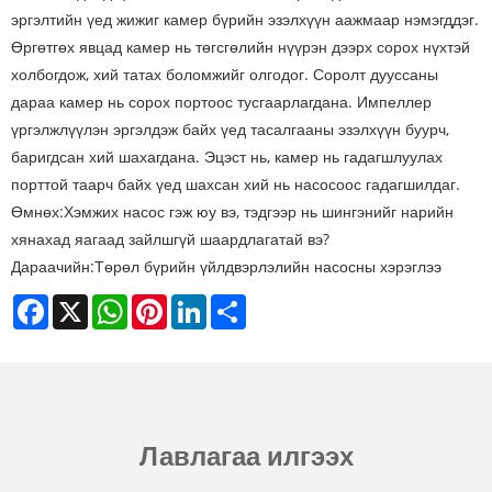
эргэлтийн үед жижиг камер бүрийн эзэлхүүн аажмаар нэмэгддэг.
Өргөтгөх явцад камер нь төгсгөлийн нүүрэн дээрх сорох нүхтэй
холбогдож, хий татах боломжийг олгодог. Соролт дууссаны
дараа камер нь сорох портоос тусгаарлагдана. Импеллер
үргэлжлүүлэн эргэлдэж байх үед тасалгааны эзэлхүүн буурч,
баригдсан хий шахагдана. Эцэст нь, камер нь гадагшлуулах
порттой таарч байх үед шахсан хий нь насосоос гадагшилдаг.
Өмнөх:
Хэмжих насос гэж юу вэ, тэдгээр нь шингэнийг нарийн
хянахад яагаад зайлшгүй шаардлагатай вэ?
Дараачийн:
Төрөл бүрийн үйлдвэрлэлийн насосны хэрэглээ
Facebook
X
WhatsApp
Pinterest
LinkedIn
Share
Лавлагаа илгээх